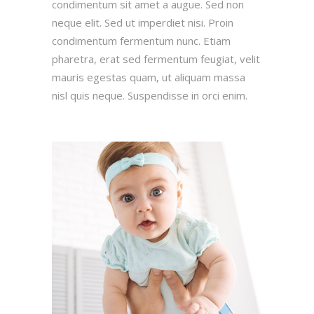
condimentum sit amet a augue. Sed non
neque elit. Sed ut imperdiet nisi. Proin
condimentum fermentum nunc. Etiam
pharetra, erat sed fermentum feugiat, velit
mauris egestas quam, ut aliquam massa
nisl quis neque. Suspendisse in orci enim.