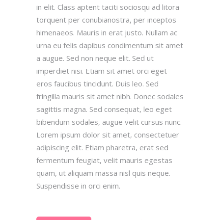
in elit. Class aptent taciti sociosqu ad litora
torquent per conubianostra, per inceptos
himenaeos. Mauris in erat justo. Nullam ac
urna eu felis dapibus condimentum sit amet
a augue. Sed non neque elit. Sed ut
imperdiet nisi. Etiam sit amet orci eget
eros faucibus tincidunt. Duis leo. Sed
fringilla mauris sit amet nibh. Donec sodales
sagittis magna. Sed consequat, leo eget
bibendum sodales, augue velit cursus nunc.
Lorem ipsum dolor sit amet, consectetuer
adipiscing elit. Etiam pharetra, erat sed
fermentum feugiat, velit mauris egestas
quam, ut aliquam massa nisl quis neque.
Suspendisse in orci enim.