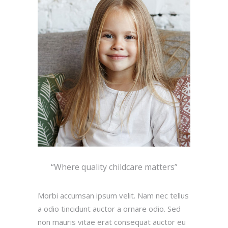
“Where quality childcare matters”
Morbi accumsan ipsum velit. Nam nec tellus
a odio tincidunt auctor a ornare odio. Sed
non mauris vitae erat consequat auctor eu