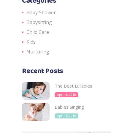
Categories
Baby Shower
Babysitting
Child Care
Kids
Nurturing
Recent Posts
The Best Lullabies
April 4, 2018
Babies Singing
April 4, 2018