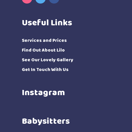
Useful Links
Services and Prices
Find Out About Lilo
See Our Lovely Gallery
Get In Touch With Us
Instagram
Babysitters