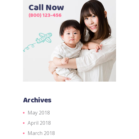
Archives
May 2018
April 2018
March 2018