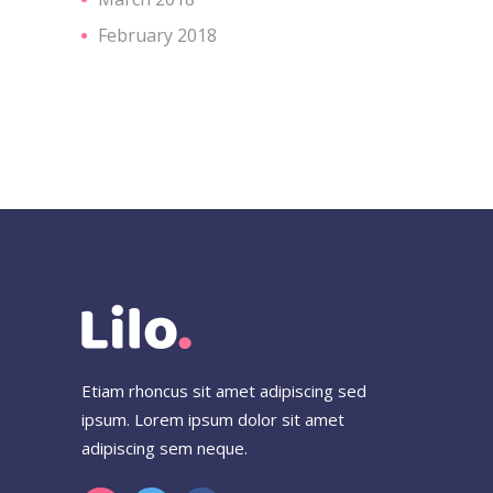
February 2018
Etiam rhoncus sit amet adipiscing sed
ipsum. Lorem ipsum dolor sit amet
adipiscing sem neque.