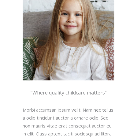
“Where quality childcare matters”
Morbi accumsan ipsum velit. Nam nec tellus
a odio tincidunt auctor a ornare odio. Sed
non mauris vitae erat consequat auctor eu
in elit. Class aptent taciti sociosqu ad litora