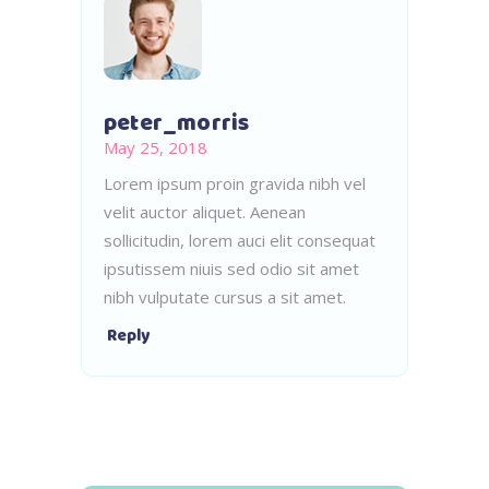
peter_morris
May 25, 2018
Lorem ipsum proin gravida nibh vel
velit auctor aliquet. Aenean
sollicitudin, lorem auci elit consequat
ipsutissem niuis sed odio sit amet
nibh vulputate cursus a sit amet.
Reply