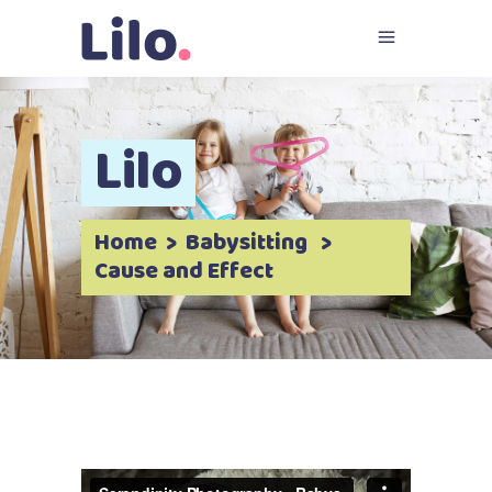
myhouseoffurniture.com
link slot gacor
link slot gacor
link slot gacor
slot online
toto togel
link gacor
toto togel
toto togel
toto togel
situs togel
jacktoto
situs togel
jacktoto
jacktoto
link slot
slot gacor
jacktoto
situs togel
slot gacor
jacktoto
slot resmi
situs slot
situs slot
situs slot
Lilo
Home
>
Babysitting
>
Cause and Effect