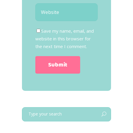
Save my name, email, and
website in this browser for
the next time I comment.
Search
for: