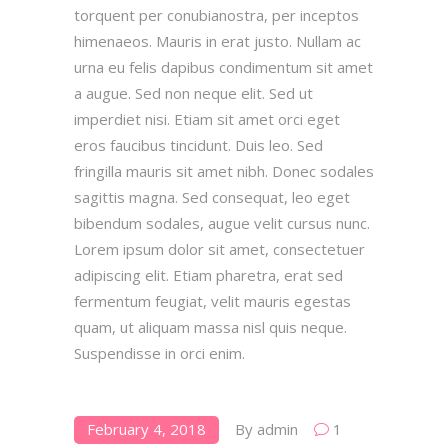
torquent per conubianostra, per inceptos
himenaeos. Mauris in erat justo. Nullam ac
urna eu felis dapibus condimentum sit amet
a augue. Sed non neque elit. Sed ut
imperdiet nisi. Etiam sit amet orci eget
eros faucibus tincidunt. Duis leo. Sed
fringilla mauris sit amet nibh. Donec sodales
sagittis magna. Sed consequat, leo eget
bibendum sodales, augue velit cursus nunc.
Lorem ipsum dolor sit amet, consectetuer
adipiscing elit. Etiam pharetra, erat sed
fermentum feugiat, velit mauris egestas
quam, ut aliquam massa nisl quis neque.
Suspendisse in orci enim.
February 4, 2018
By
admin
1